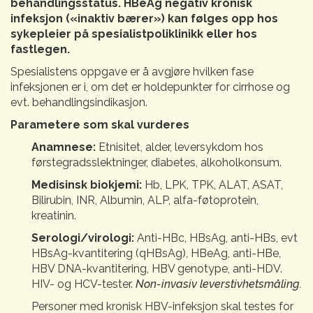
behandlingsstatus. HBeAg negativ kronisk
infeksjon («inaktiv bærer») kan følges opp hos
sykepleier på spesialistpoliklinikk eller hos
fastlegen.
Spesialistens oppgave er å avgjøre hvilken fase
infeksjonen er i, om det er holdepunkter for cirrhose og
evt. behandlingsindikasjon.
Parametere som skal vurderes
Anamnese:
Etnisitet, alder, leversykdom hos
førstegradsslektninger, diabetes, alkoholkonsum.
Medisinsk biokjemi:
Hb, LPK, TPK, ALAT, ASAT,
Bilirubin, INR, Albumin, ALP, alfa-føtoprotein,
kreatinin.
Serologi/virologi:
Anti-HBc, HBsAg, anti-HBs, evt
HBsAg-kvantitering (qHBsAg), HBeAg, anti-HBe,
HBV DNA-kvantitering, HBV genotype, anti-HDV.
HIV- og HCV-tester.
Non-invasiv leverstivhetsmåling.
Personer med kronisk HBV-infeksjon skal testes for